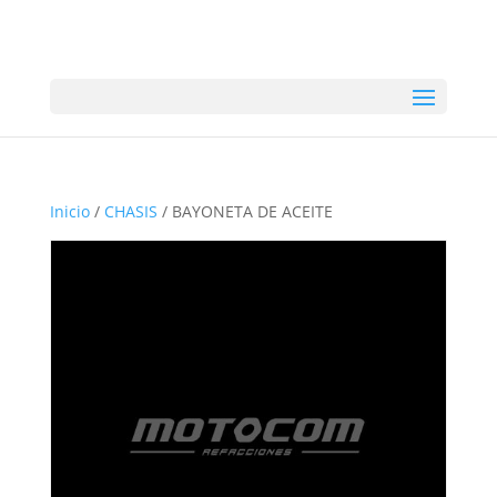
Inicio
/
CHASIS
/ BAYONETA DE ACEITE