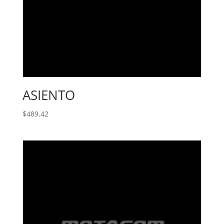
ASIENTO
$
489.42