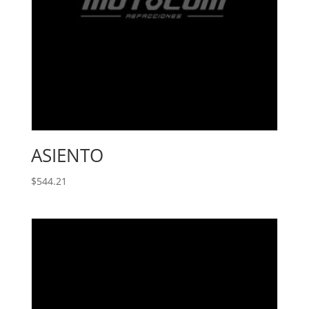
ASIENTO
$
544.21