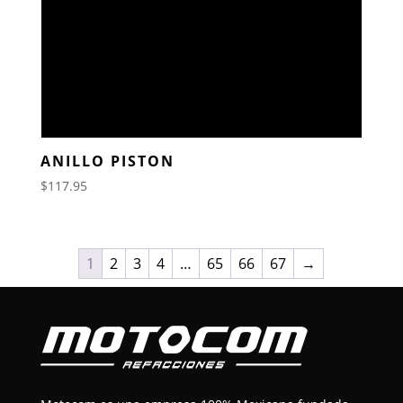
ANILLO PISTON
$
117.95
1
2
3
4
…
65
66
67
→