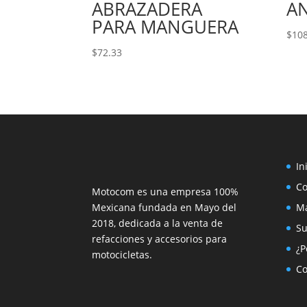
ABRAZADERA
AN
PARA MANGUERA
$
108
$
72.33
In
C
Motocom es una empresa 100%
Mexicana fundada en Mayo del
M
2018, dedicada a la venta de
Su
refacciones y accesorios para
¿P
motocicletas.
Co