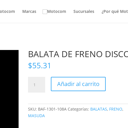
otocom
Marcas
Sucursales
¿Por qué Mo
BALATA DE FRENO DISC
$
55.31
BALATA
Añadir al carrito
DE
FRENO
DISCO
cantidad
SKU:
BAF-1301-108A
Categorías:
BALATAS
,
FRENO
,
MASUDA