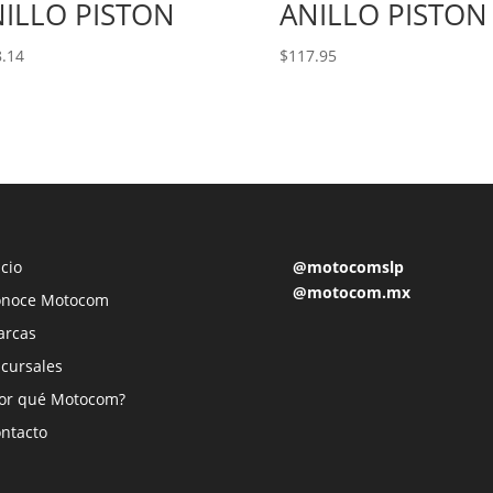
ILLO PISTON
ANILLO PISTON
.14
$
117.95
icio
@motocomslp
@motocom.mx
onoce Motocom
arcas
cursales
or qué Motocom?
ntacto