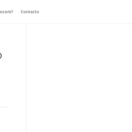
tocom?
Contacto
O