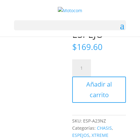
Inicio
/
CHASIS
/ ESPEJO
ESPEJO
$
169.60
ESPEJO
cantidad
Añadir al
carrito
SKU:
ESP-A23NZ
Categorías:
CHASIS
,
ESPEJOS
,
XTREME