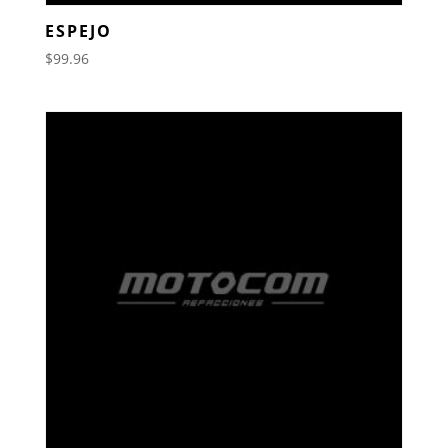
ESPEJO
$
99.96