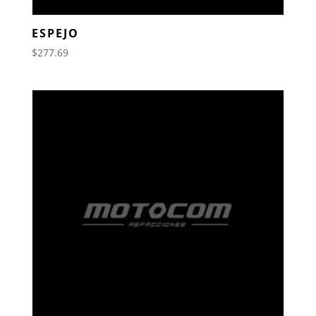
ESPEJO
$
277.69