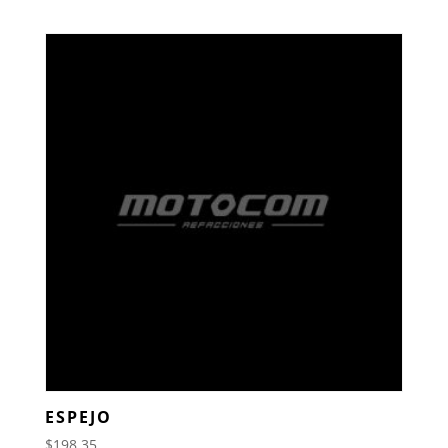
ESPEJO
$
198.35