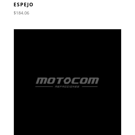
ESPEJO
$
184.06