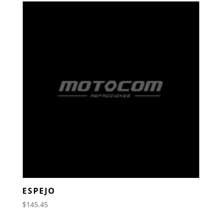
ESPEJO
$
145.45