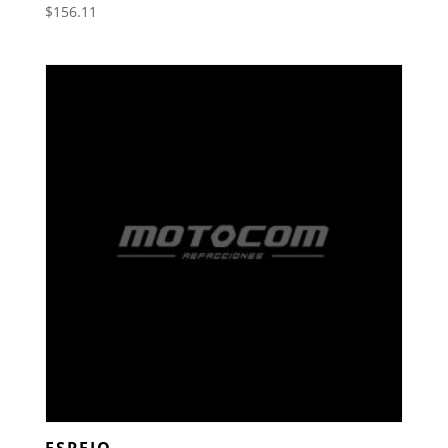
$
156.11
ESPEJO