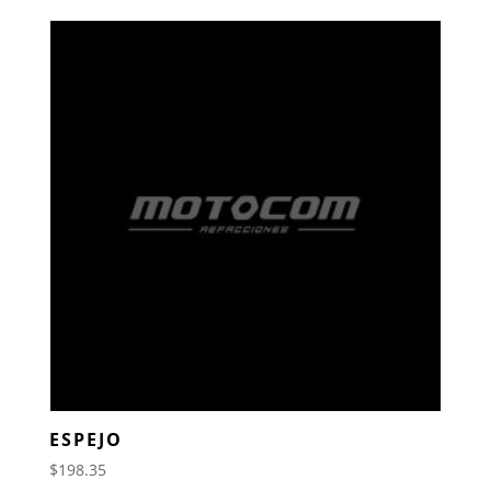
ESPEJO
$
198.35