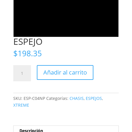
ESPEJO
$
198.35
ESPEJO
Añadir al carrito
cantidad
SKU:
ESP-C04NP
Categorías:
CHASIS
,
ESPEJOS
,
XTREME
Descripción