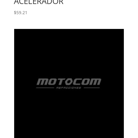
ACELERADOR
$
59.21