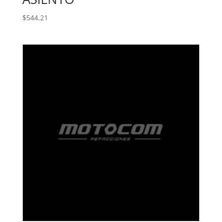
$
544.21