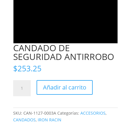
CANDADO DE
SEGURIDAD ANTIRROBO
$
253.25
CANDADO
Añadir al carrito
DE
SEGURIDAD
ANTIRROBO
cantidad
SKU:
CAN-1127-0003A
Categorías:
ACCESORIOS
,
CANDADOS
,
IRON RACIN