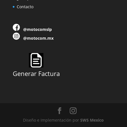
Contacto
@motocomslp
@motocom.mx
Generar Factura
Diseño e Implementación por
SWS Mexico