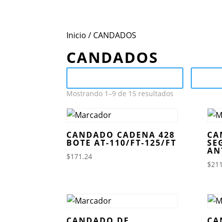
Inicio
Cono
Inicio
/ CANDADOS
CANDADOS
Send Catalog (PDF)
Ca
Mostrando 1–9 de 15 resultados
CANDADO CADENA 428
CA
BOTE AT-110/FT-125/FT
SE
AN
$
171.24
$
211
CANDADO DE
CA