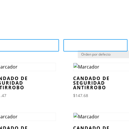
ce Motocom
Marcas
Sucursales
¿Por qué Motoco
tegory Catalog (PDF)
Sale Catalog (PDF)
NDADO DE
CANDADO DE
GURIDAD
SEGURIDAD
TIRROBO
ANTIRROBO
.47
$
147.68
NDADO DE
CANDADO DE