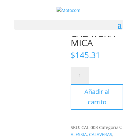
Inicio
/
ELECTRICO
/ CALAVERA MICA
CALAVERA
MICA
$
145.31
CALAVERA
MICA
cantidad
Añadir al
carrito
SKU:
CAL-003
Categorías:
ALESSIA
,
CALAVERAS
,