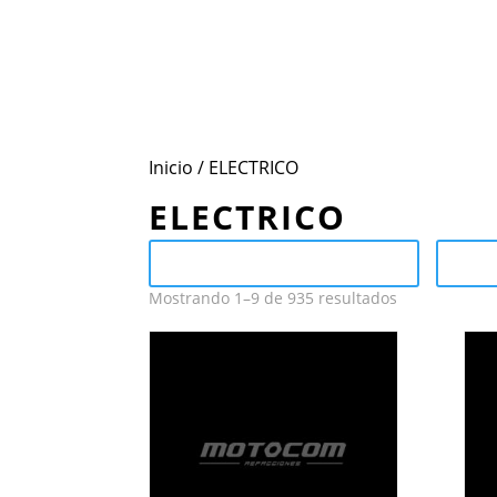
Inicio
Conoce Motocom
Mar
Inicio
/ ELECTRICO
ELECTRICO
Send Catalog (PDF)
C
Mostrando 1–9 de 935 resultados