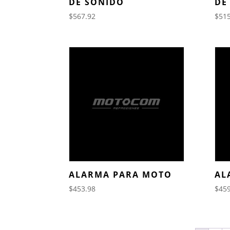
DE SONIDO
DE
$
567.92
$
515
ALARMA PARA MOTO
AL
$
453.98
$
459