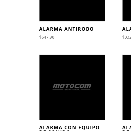
ALARMA ANTIROBO
AL
$
647.98
$
332
ALARMA CON EQUIPO
AL