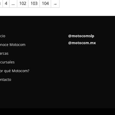
3
4
…
102
103
104
→
icio
@motocomslp
@motocom.mx
onoce Motocom
arcas
cursales
or qué Motocom?
ntacto