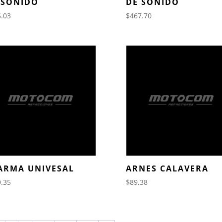
 SONIDO
DE SONIDO
.03
$
467.70
ARMA UNIVESAL
ARNES CALAVERA
.35
$
89.38