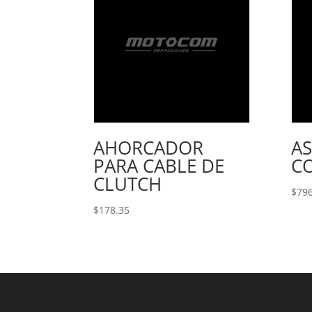
AHORCADOR
A
PARA CABLE DE
C
CLUTCH
$
796
$
178.35