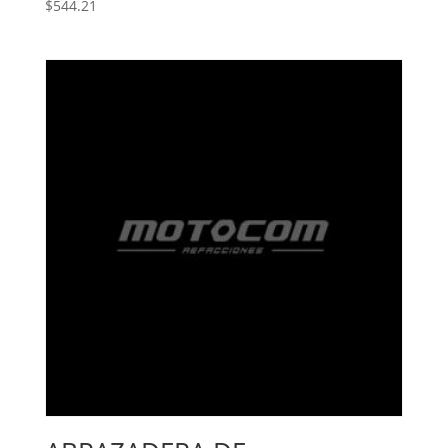
$
544.21