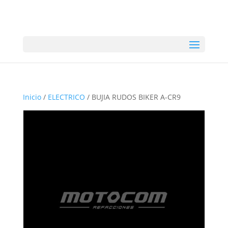
Inicio
/
ELECTRICO
/ BUJIA RUDOS BIKER A-CR9