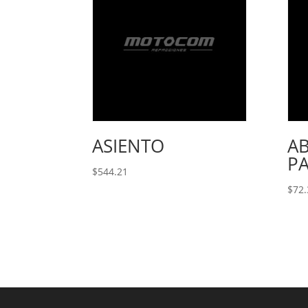
ASIENTO
A
P
$
544.21
$
72.