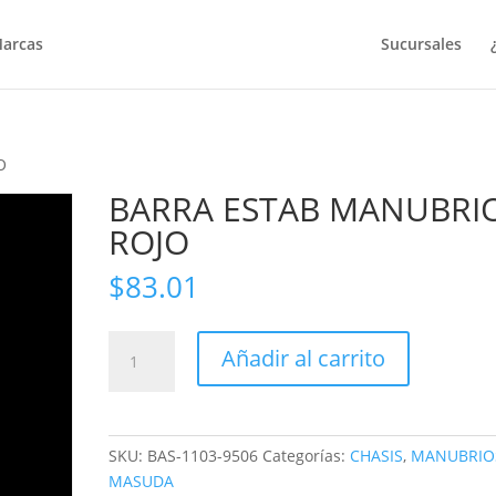
arcas
Sucursales
O
BARRA ESTAB MANUBRI
ROJO
$
83.01
BARRA
Añadir al carrito
ESTAB
MANUBRIO
ROJO
cantidad
SKU:
BAS-1103-9506
Categorías:
CHASIS
,
MANUBRIO
MASUDA