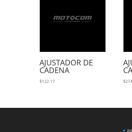
AJUSTADOR DE
A
CADENA
C
$
122.17
$
274
In