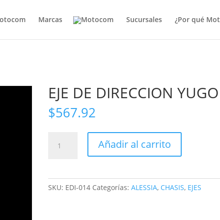
otocom
Marcas
Sucursales
¿Por qué Mo
EJE DE DIRECCION YUGO
$
567.92
EJE
Añadir al carrito
DE
DIRECCION
YUGO
cantidad
SKU:
EDI-014
Categorías:
ALESSIA
,
CHASIS
,
EJES