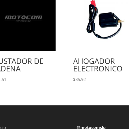
JUSTADOR DE
AHOGADOR
ADENA
ELECTRONICO
.51
$
85.92
icio
@motocomslp