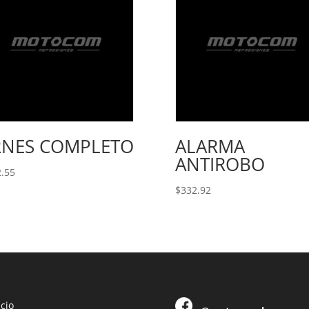
RNES COMPLETO
ALARMA
ANTIROBO
.55
$
332.92
icio