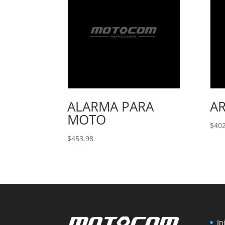
ALARMA PARA
A
MOTO
$
402
$
453.98
In