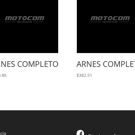
RNES COMPLETO
ARNES COMPLE
.86
$
382.51
icio