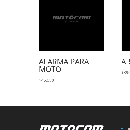
ALARMA PARA
A
MOTO
$
390
$
453.98
In