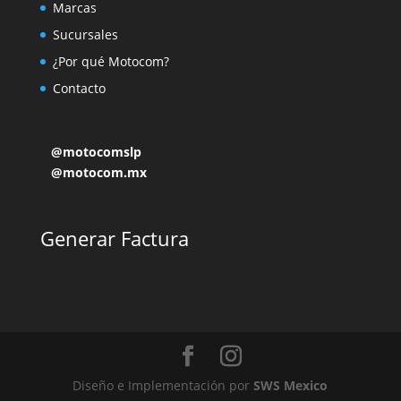
Marcas
Sucursales
¿Por qué Motocom?
Contacto
@motocomslp
@motocom.mx
Generar Factura
Diseño e Implementación por
SWS Mexico