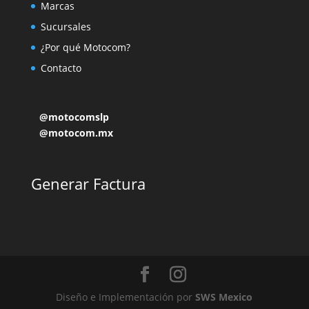
Marcas
Sucursales
¿Por qué Motocom?
Contacto
@motocomslp
@motocom.mx
Generar Factura
Diseño e Implementación por
SWS Mexico