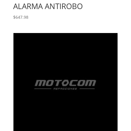
ALARMA ANTIROBO
$
647.98