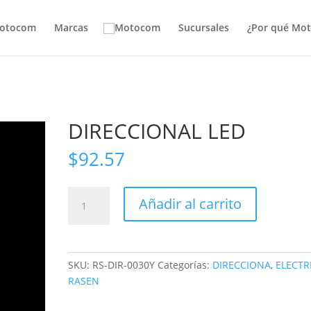
otocom
Marcas
Sucursales
¿Por qué Mo
DIRECCIONAL LED
$
92.57
DIRECCIONAL
Añadir al carrito
LED
cantidad
SKU:
RS-DIR-0030Y
Categorías:
DIRECCIONA
,
ELECTR
RASEN