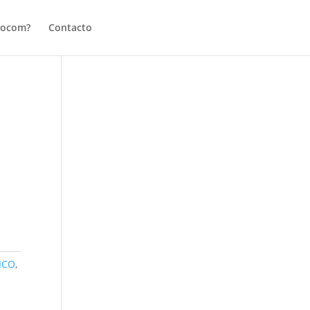
tocom?
Contacto
ICO
,