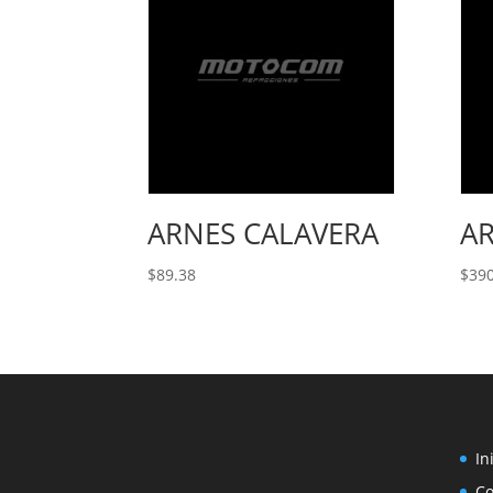
ARNES CALAVERA
A
$
89.38
$
390
In
C