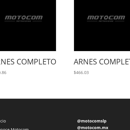
RNES COMPLETO
ARNES COMPLE
.86
$
466.03
icio
@motocomslp
@motocom.mx
onoce Motocom