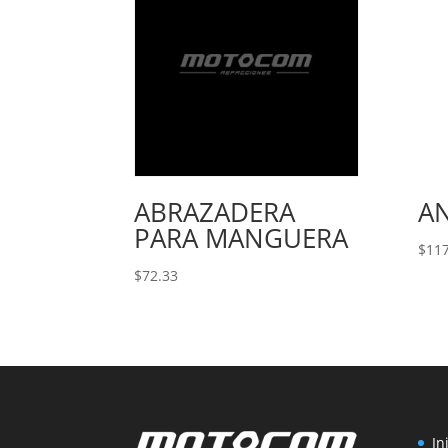
ABRAZADERA
AN
PARA MANGUERA
$
117
$
72.33
In