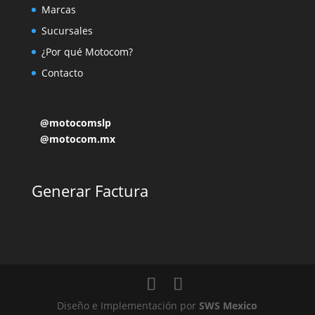
Marcas
Sucursales
¿Por qué Motocom?
Contacto
@motocomslp
@motocom.mx
Generar Factura
Diseño e Implementación por
SWS Mexico