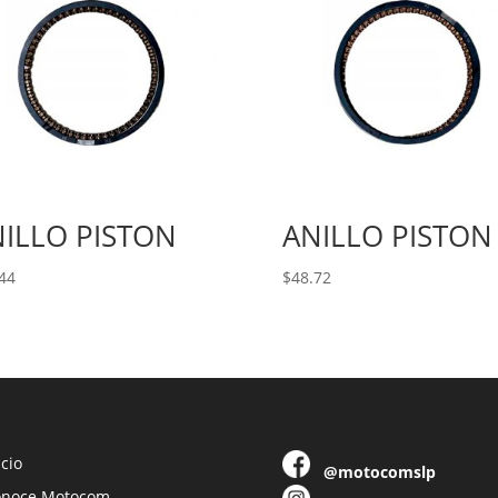
ILLO PISTON
ANILLO PISTON
44
$
48.72
icio
@motocomslp
onoce Motocom