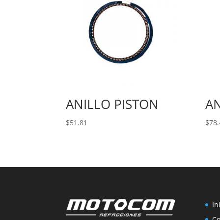
ANILLO PISTON
AN
$
51.81
$
78.
In
C