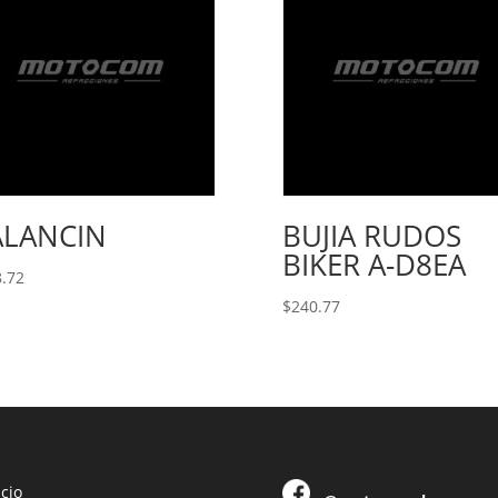
ALANCIN
BUJIA RUDOS
BIKER A-D8EA
.72
$
240.77
icio