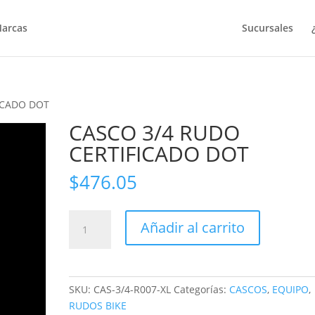
arcas
Sucursales
ICADO DOT
CASCO 3/4 RUDO
CERTIFICADO DOT
$
476.05
CASCO
Añadir al carrito
3/4
RUDO
CERTIFICADO
DOT
SKU:
CAS-3/4-R007-XL
Categorías:
CASCOS
,
EQUIPO
,
cantidad
RUDOS BIKE