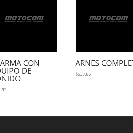
LARMA CON
ARNES COMPLE
QUIPO DE
$
537.86
ONIDO
.92