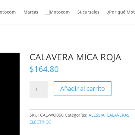
otocom
Marcas
Sucursales
¿Por qué Mo
CALAVERA MICA ROJA
$
164.80
CALAVERA
Añadir al carrito
MICA
ROJA
cantidad
SKU:
CAL-WO050
Categorías:
ALESSIA
,
CALAVERAS
,
ELECTRICO