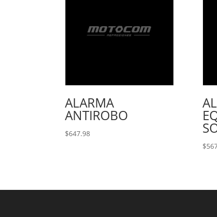
ALARMA
A
ANTIROBO
E
S
$
647.98
$
567