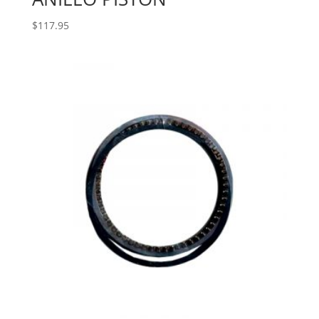
$
117.95