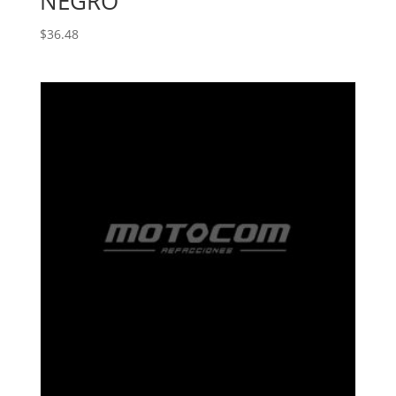
NEGRO
$
36.48