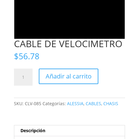
CABLE DE VELOCIMETRO
$
56.78
CABLE
Añadir al carrito
DE
VELOCIMETRO
cantidad
SKU:
CLV-085
Categorías:
ALESSIA
,
CABLES
,
CHASIS
Descripción