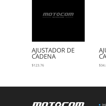
AJUSTADOR DE
A
CADENA
C
$
123.76
$
34.
In