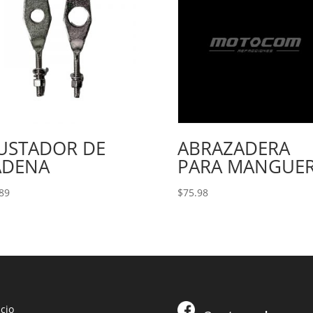
JUSTADOR DE
ABRAZADERA
ADENA
PARA MANGUE
89
$
75.98
icio