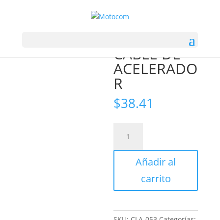
Inicio
/
ALESSIA
/ CABLE DE ACELERADOR
CABLE DE
ACELERADO
R
$
38.41
CABLE
DE
ACELERADOR
Añadir al
cantidad
carrito
SKU:
CLA-053
Categorías: