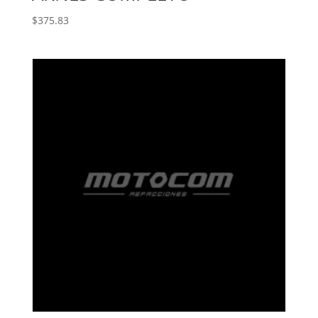
$
375.83