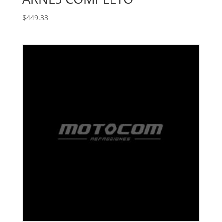
$
449.33