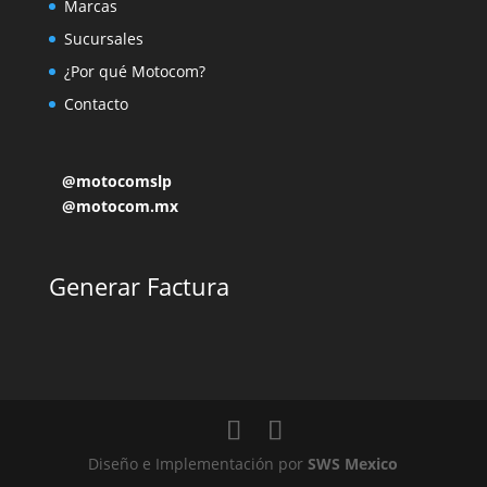
Marcas
Sucursales
¿Por qué Motocom?
Contacto
@motocomslp
@motocom.mx
Generar Factura
Diseño e Implementación por
SWS Mexico