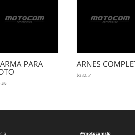
LARMA PARA
ARNES COMPLE
OTO
$
382.51
.98
icio
@motocomslp