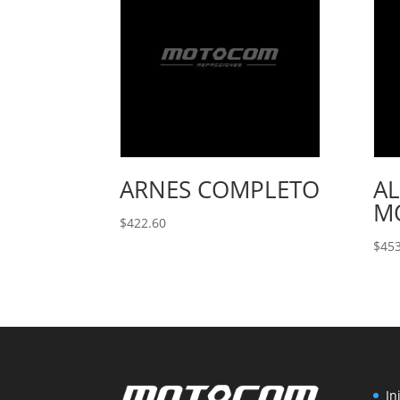
ARNES COMPLETO
A
M
$
422.60
$
453
In