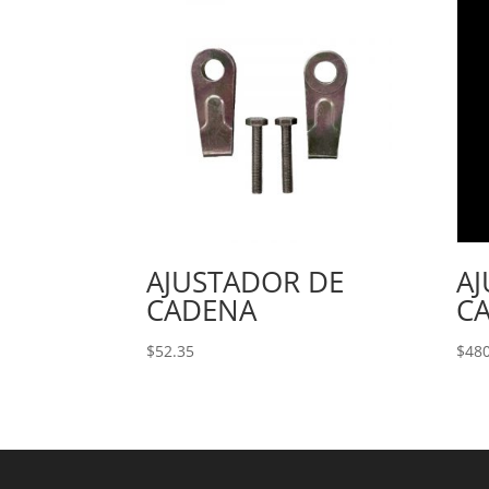
AJUSTADOR DE
A
CADENA
C
$
52.35
$
480