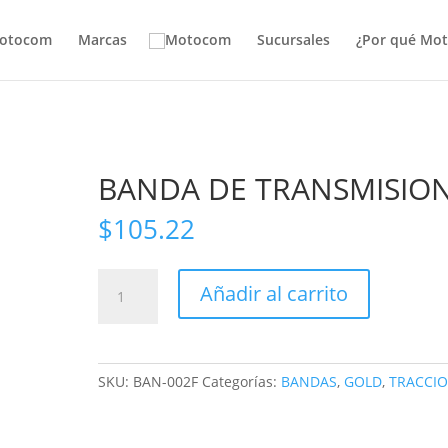
otocom
Marcas
Sucursales
¿Por qué Mo
BANDA DE TRANSMISIO
$
105.22
BANDA
Añadir al carrito
DE
TRANSMISION
cantidad
SKU:
BAN-002F
Categorías:
BANDAS
,
GOLD
,
TRACCI