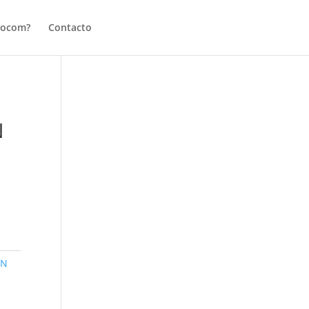
tocom?
Contacto
N
ON