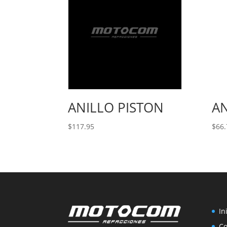
ANILLO PISTON
AN
$
117.95
$
66.
In
C