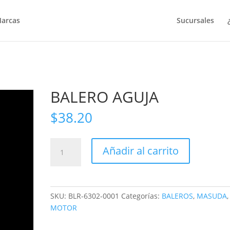
arcas
Sucursales
BALERO AGUJA
$
38.20
BALERO
Añadir al carrito
AGUJA
cantidad
SKU:
BLR-6302-0001
Categorías:
BALEROS
,
MASUDA
,
MOTOR