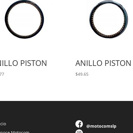
ILLO PISTON
ANILLO PISTON
77
$
49.65
icio
@motocomslp
onoce Motocom