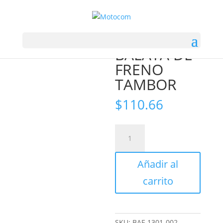
Inicio
/
MASUDA
/ BALATA DE FRENO TAMBOR
BALATA DE
FRENO
TAMBOR
$
110.66
BALATA
DE
FRENO
Añadir al
TAMBOR
cantidad
carrito
SKU:
BAF-1301-002