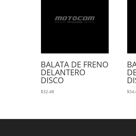
BALATA DE FRENO
BA
DELANTERO
D
DISCO
D
$
32.48
$
54.