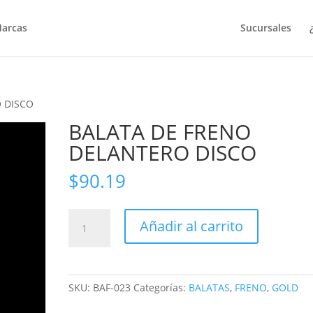
arcas
Sucursales
 DISCO
BALATA DE FRENO
DELANTERO DISCO
$
90.19
BALATA
Añadir al carrito
DE
FRENO
DELANTERO
DISCO
SKU:
BAF-023
Categorías:
BALATAS
,
FRENO
,
GOLD
cantidad