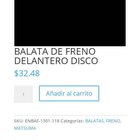
BALATA DE FRENO
DELANTERO DISCO
$
32.48
BALATA
Añadir al carrito
DE
FRENO
DELANTERO
DISCO
SKU:
ENBAF-1301-118
Categorías:
BALATAS
,
FRENO
,
cantidad
MATSUMA