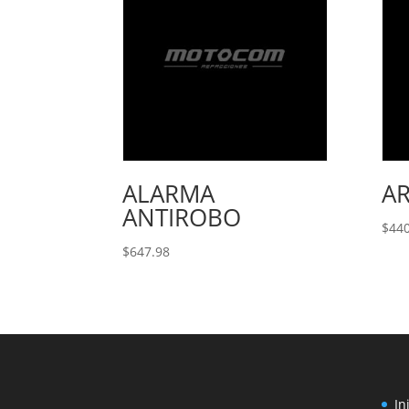
ALARMA
A
ANTIROBO
$
440
$
647.98
In