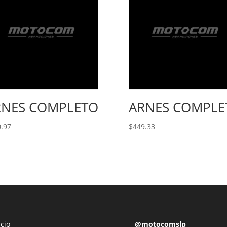
RNES COMPLETO
ARNES COMPLE
.97
$
449.33
icio
@motocomslp