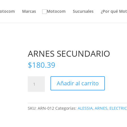
otocom
Marcas
Sucursales
¿Por qué Mo
ARNES SECUNDARIO
$
180.39
ARNES
Añadir al carrito
SECUNDARIO
cantidad
SKU:
ARN-012
Categorías:
ALESSIA
,
ARNES
,
ELECTRI