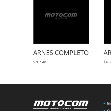
ARNES COMPLETO
A
$
367.48
$
402
In
C