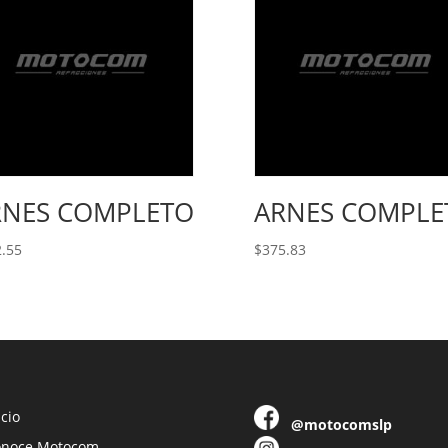
RNES COMPLETO
ARNES COMPLE
.55
$
375.83
icio
@motocomslp
onoce Motocom