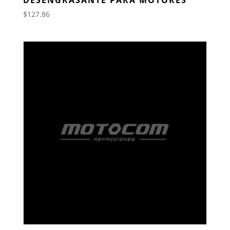
$
127.86