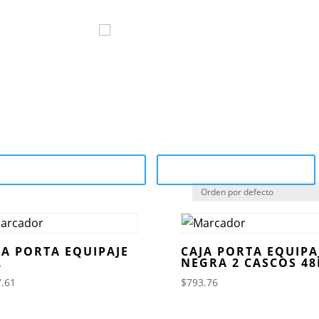
ocom
Marcas
Sucursales
¿Por qué 
tegory Catalog (PDF)
Sale Catalog (PDF)
JA PORTA EQUIPAJE
CAJA PORTA EQUIPA
L
NEGRA 2 CASCOS 48
.61
$
793.76