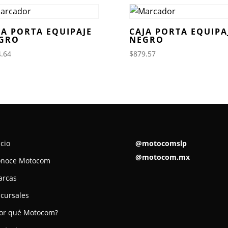
JA PORTA EQUIPAJE
CAJA PORTA EQUIPA
GRO
NEGRO
.64
$
879.57
icio
@motocomslp
@motocom.mx
onoce Motocom
arcas
cursales
or qué Motocom?