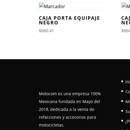
CAJA PORTA EQUIPAJE
CA
NEGRO
NE
$
880.41
$
864
In
C
Motocom es una empresa 100%
Mexicana fundada en Mayo del
M
2018, dedicada a la venta de
Su
refacciones y accesorios para
¿P
motocicletas.