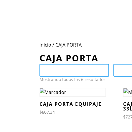
Inicio
Conoce Mot
Inicio
/ CAJA PORTA
CAJA PORTA
Send Catalog (PDF)
Ca
Mostrando todos los 6 resultados
CAJA PORTA EQUIPAJE
CA
33
$
607.34
$
727