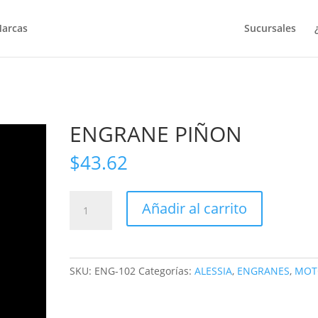
arcas
Sucursales
ENGRANE PIÑON
$
43.62
ENGRANE
Añadir al carrito
PIÑON
cantidad
SKU:
ENG-102
Categorías:
ALESSIA
,
ENGRANES
,
MOT