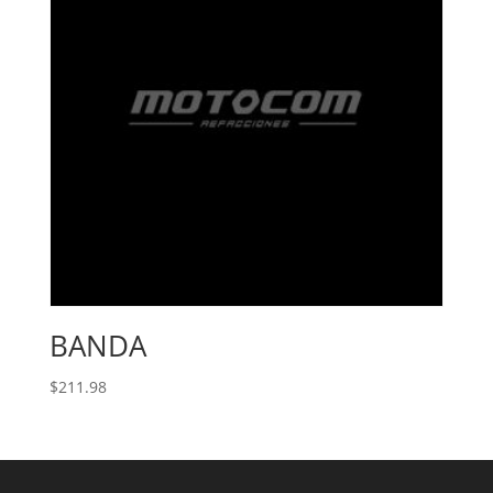
BANDA
$
211.98