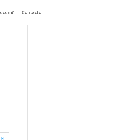
tocom?
Contacto
ON