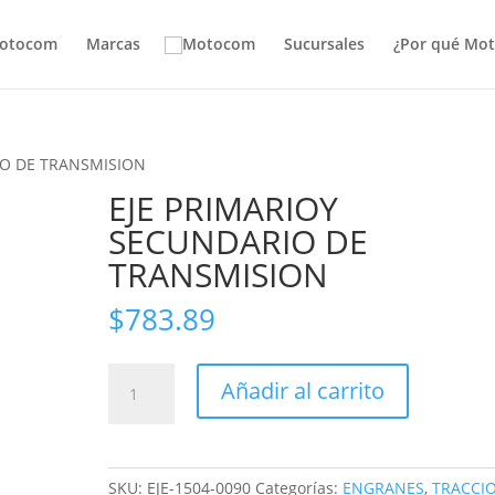
otocom
Marcas
Sucursales
¿Por qué Mo
IO DE TRANSMISION
EJE PRIMARIOY
SECUNDARIO DE
TRANSMISION
$
783.89
EJE
Añadir al carrito
PRIMARIOY
SECUNDARIO
DE
TRANSMISION
SKU:
EJE-1504-0090
Categorías:
ENGRANES
,
TRACCI