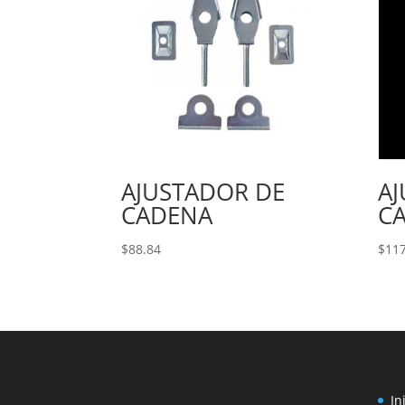
AJUSTADOR DE
A
CADENA
C
$
88.84
$
117
In