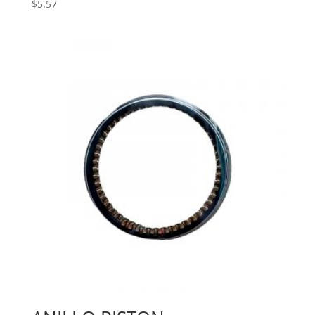
$
5.57